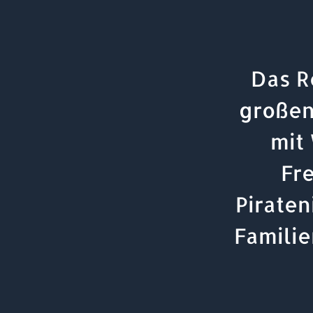
Das R
großen
mit
Fr
Piraten
Familie