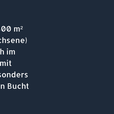
800 m²
chsene)
h im
mit
esonders
en Bucht