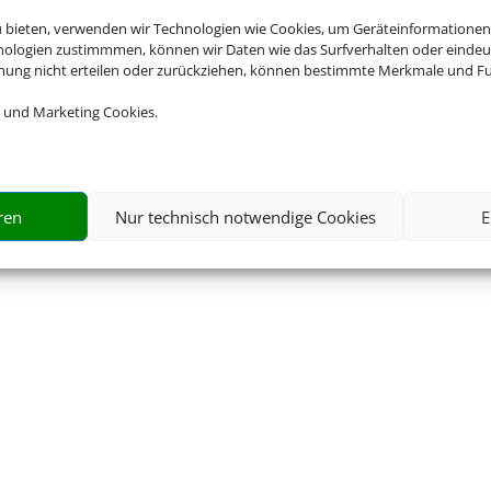
u bieten, verwenden wir Technologien wie Cookies, um Geräteinformationen
nologien zustimmmen, können wir Daten wie das Surfverhalten oder eindeut
mmung nicht erteilen oder zurückziehen, können bestimmte Merkmale und Fu
 und Marketing Cookies.
formationen
ren
Nur technisch notwendige Cookies
E
tzerklärung
AGB
Kontakt
Service
Blacklisted Airlines
© 2026 • Schmetterling