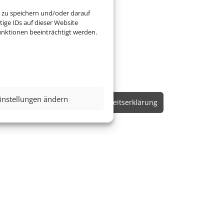
 zu speichern und/oder darauf
ige IDs auf dieser Website
nktionen beeinträchtigt werden.
instellungen ändern
Online Check-In
Barrierefreiheitserklärung